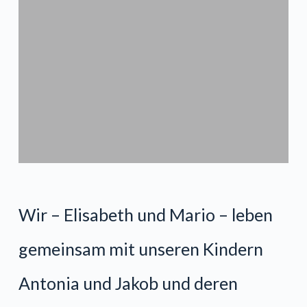
s
p
r
i
n
g
Wir – Elisabeth und Mario – leben
e
gemeinsam mit unseren Kindern
n
Antonia und Jakob und deren