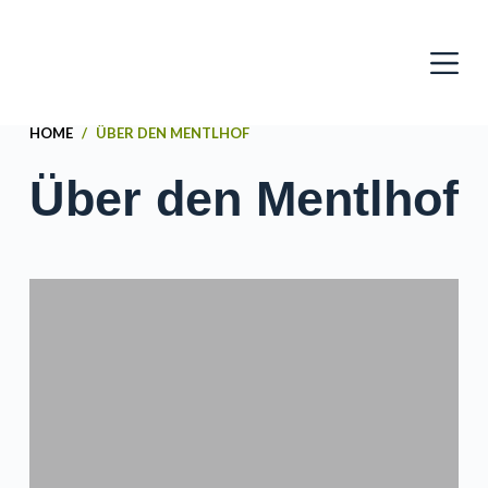
Z
u
HOME
/
ÜBER DEN MENTLHOF
m
Über den Mentlhof
I
n
h
a
l
t